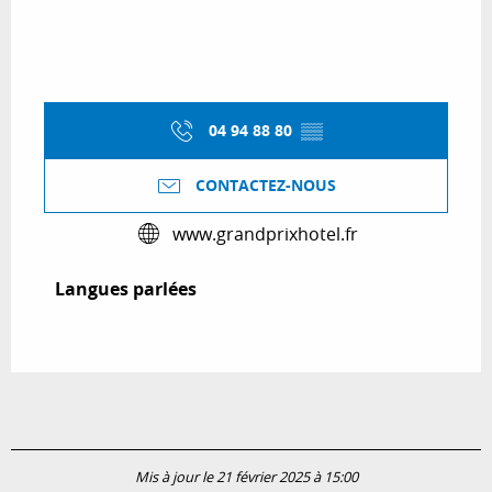
04 94 88 80
▒▒
CONTACTEZ-NOUS
www.grandprixhotel.fr
Langues parlées
Langues parlées
Mis à jour le 21 février 2025 à 15:00