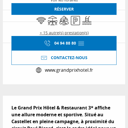
Voir les horaires
RÉSERVER
WiFi
Terrasse
Air conditionné
Parking
Piscine
+ 15 autre(s) prestation(s)
04 94 88 80
▒▒
CONTACTEZ-NOUS
www.grandprixhotel.fr
Description
Le Grand Prix Hôtel & Restaurant 3* affiche 
une allure moderne et sportive. Situé au 
Castellet en pleine campagne, à proximité du 