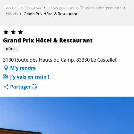
Aller
Accueil
Séjourner
Hébergements
Tous les hébergements
au
Hôtels
Grand Prix Hôtel & Restaurant
contenu
DÉCOUVRIR
principal
Grand Prix Hôtel & Restaurant
QUE FAIRE ?
HÔTEL
3100 Route des Hauts du Camp, 83330 Le Castellet
M'y rendre
SÉJOURNER
J'y vais en train !
Ajouter aux favoris
Partager
ESPACE PRO