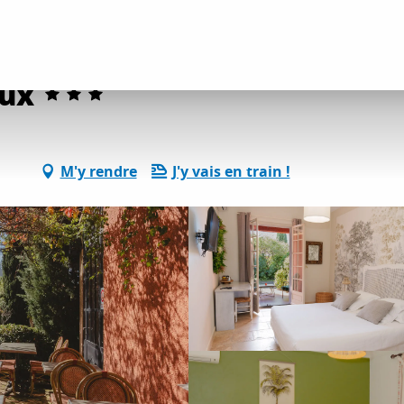
ents
Hôtels
Hôtel Castillon des Baux
aux
M'y rendre
J'y vais en train !