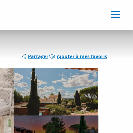
Voir les favoris
FR
Recherche
Ajouter aux favoris
Partager
Ajouter à mes favoris