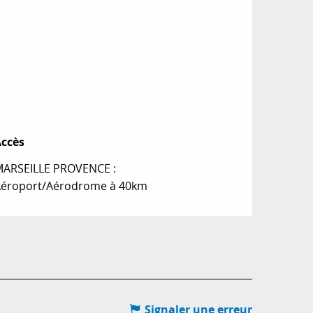
ccès
ccès
ARSEILLE PROVENCE :
éroport/Aérodrome à 40km
Signaler une erreur