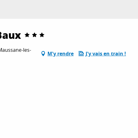
 Baux
 Maussane-les-
M'y rendre
J'y vais en train !