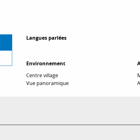
Langues parlées
Langues parlées
Environnement
Environnement
A
A
Centre village
M
Vue panoramique
A