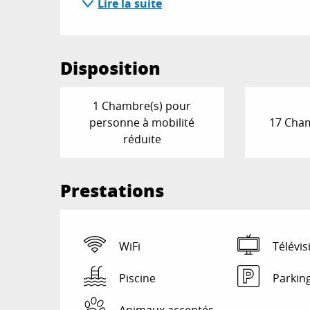
Lire la suite
Disposition
1 Chambre(s) pour
personne à mobilité
17 Cham
réduite
Prestations
WiFi
Télévis
Piscine
Parkin
Animaux acceptés