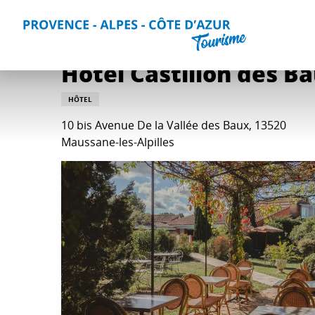
Aller
Accueil
Séjourner
Hébergements
Tous les hébergem
au
contenu
principal
Hôtel Castillon des B
HÔTEL
10 bis Avenue De la Vallée des Baux, 13520
Maussane-les-Alpilles