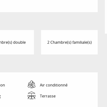
bre(s) double
2 Chambre(s) familiale(s)
ion
Air conditionné
g
Terrasse