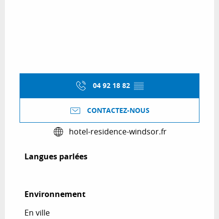
04 92 18 82
▒▒
CONTACTEZ-NOUS
hotel-residence-windsor.fr
Langues parlées
Langues parlées
Environnement
Environnement
En ville