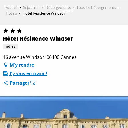
Aller
Accueil
Séjourner
Hébergements
Tous les hébergements
au
Hôtels
Hôtel Résidence Windsor
contenu
DÉCOUVRIR
principal
Hôtel Résidence Windsor
QUE FAIRE ?
HÔTEL
16 avenue Windsor, 06400 Cannes
M'y rendre
SÉJOURNER
J'y vais en train !
Ajouter aux favoris
Partager
ESPACE PRO