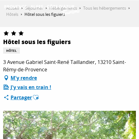
Aller
Accueil
Séjourner
Hébergements
Tous les hébergements
au
Hôtels
Hôtel sous les figuiers
contenu
DÉCOUVRIR
principal
Hôtel sous les figuiers
QUE FAIRE ?
HÔTEL
3 Avenue Gabriel Saint-René Taillandier, 13210 Saint-
Rémy-de-Provence
SÉJOURNER
M'y rendre
J'y vais en train !
Ajouter aux favoris
ESPACE PRO
Partager