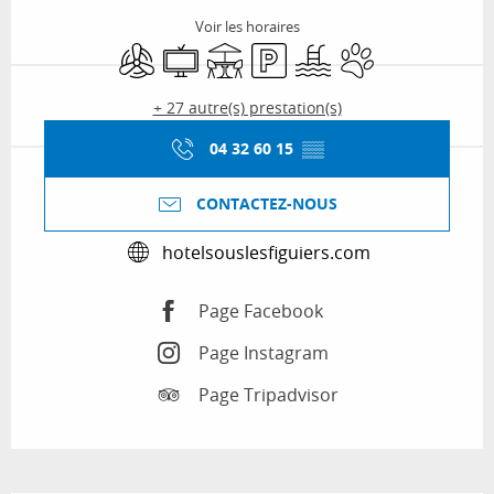
Voir les horaires
Air conditionné
Télévision
Terrasse
Parking
Piscine
Animaux acceptés
+ 27 autre(s) prestation(s)
04 32 60 15
▒▒
CONTACTEZ-NOUS
hotelsouslesfiguiers.com
Page Facebook
Page Instagram
Page Tripadvisor