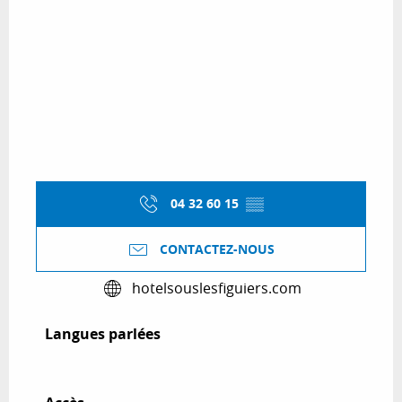
04 32 60 15
▒▒
CONTACTEZ-NOUS
hotelsouslesfiguiers.com
Langues parlées
Langues parlées