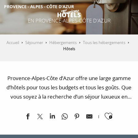
Aller
au
HÔTELS
contenu
EN PROVENCE-ALPES-CÔTE D'AZUR
DÉCOUVRIR
principal
Accueil
Séjourner
Hébergements
Tous les hébergements
QUE FAIRE ?
Hôtels
SÉJOURNER
Provence-Alpes-Côte d’Azur offre une large gamme
d’hôtels pour tous les budgets et tous les goûts. Que
vous soyez à la recherche d’un séjour luxueux en
ESPACE PRO
bord de mer, d’une escapade romantique dans un
Ajoute
village provençal ou d’une expérience insolite en
pleine nature, vous trouverez votre bonheur dans la
région.