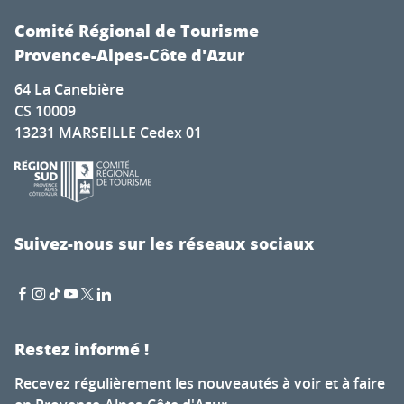
Hôtel Radisson Nice Aéroport
Radisson Blu Hotel Marseille Vieux-Port
Comité Régional de Tourisme
Hôtel La Résidence du Vieux-Port
Provence-Alpes-Côte d'Azur
Kyriad Vitrolles Marseille Aéroport
64 La Canebière
Hôtel Le Florence
CS 10009
NH Collection Marseille
13231 MARSEILLE Cedex 01
Hôtel Noemys Toulon La Valette
La Bastide de Mougins
Ibis Budget Fréjus centre
Les Bories & Spa
Grand Hôtel Dauphiné, Boutique Hôtel & Suite
Suivez-nous sur les réseaux sociaux
Les Messugues
Restez informé !
Recevez régulièrement les nouveautés à voir et à faire