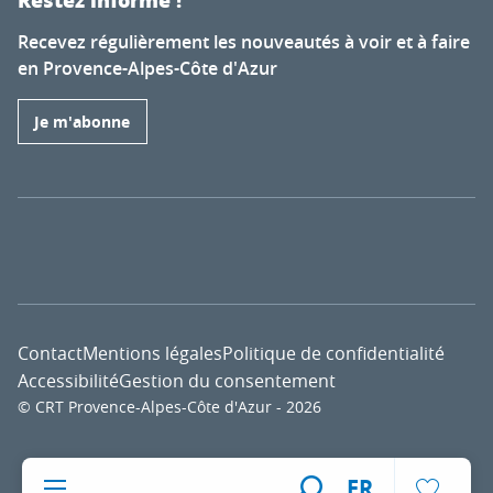
Restez informé !
Recevez régulièrement les nouveautés à voir et à faire
en Provence-Alpes-Côte d'Azur
Je m'abonne
Contact
Mentions légales
Politique de confidentialité
Accessibilité
Gestion du consentement
© CRT Provence-Alpes-Côte d'Azur - 2026
Voir l
FR