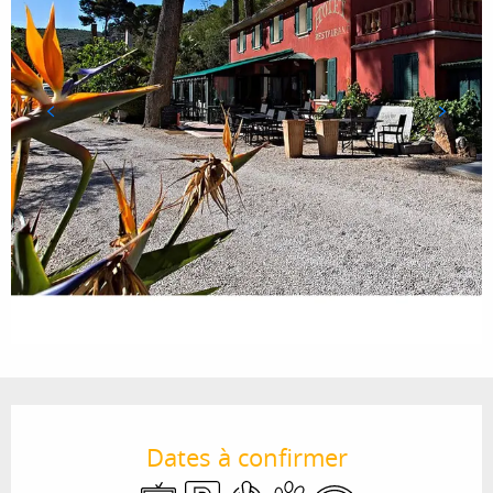
Ouverture et coordonnées
Dates à confirmer
Télévision
Parking
Air conditionné
Animaux acceptés
WiFi