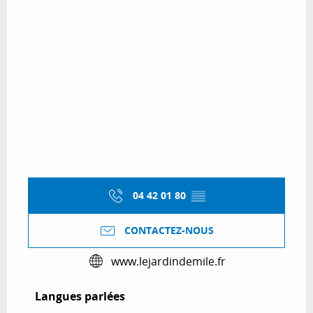
04 42 01 80
▒▒
CONTACTEZ-NOUS
www.lejardindemile.fr
Langues parlées
Langues parlées