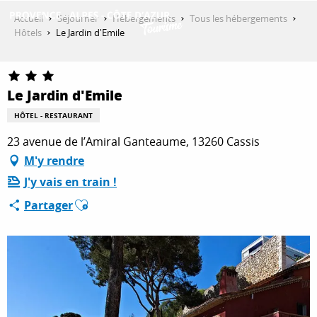
Aller
Accueil
Séjourner
Hébergements
Tous les hébergements
au
Hôtels
Le Jardin d'Emile
contenu
DÉCOUVRIR
principal
Le Jardin d'Emile
QUE FAIRE ?
HÔTEL - RESTAURANT
23 avenue de l’Amiral Ganteaume, 13260 Cassis
M'y rendre
SÉJOURNER
J'y vais en train !
Ajouter aux favoris
Partager
ESPACE PRO