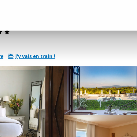
ents
Hôtels
Le Phébus & Spa
re
J'y vais en train !