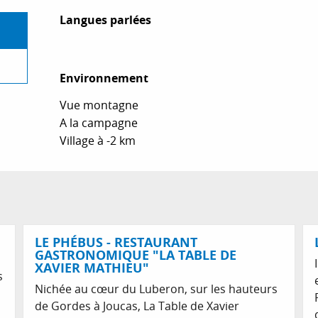
Langues parlées
Langues parlées
Environnement
Environnement
Vue montagne
A la campagne
Village à -2 km
Réservable
LE PHÉBUS - RESTAURANT
GASTRONOMIQUE "LA TABLE DE
XAVIER MATHIEU"
s
Nichée au cœur du Luberon, sur les hauteurs
de Gordes à Joucas, La Table de Xavier