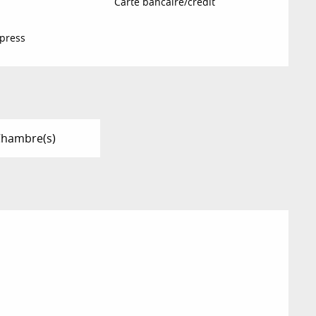
Carte bancaire/crédit
press
Chambre(s)