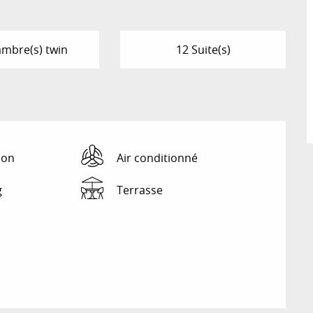
mbre(s) twin
12 Suite(s)
ion
Air conditionné
g
Terrasse