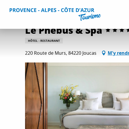
Aller
Accueil
Séjourner
Hébergements
Tous les hébergem
au
contenu
principal
Le Phébus & Spa
HÔTEL - RESTAURANT
220 Route de Murs, 84220 Joucas
M'y rend