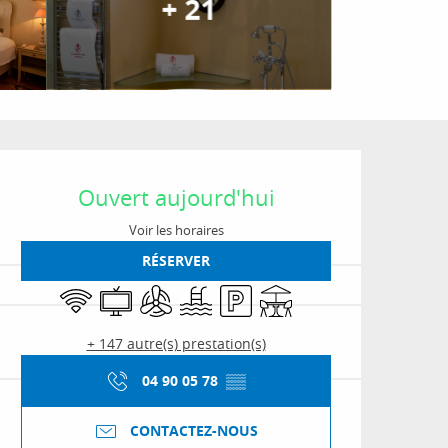
+ 21
Ouverture et coordon
Ouvert aujourd'hui
Voir les horaires
RÉSERVER
WiFi
Télévision
Air conditionné
Piscine
Parking
Terrasse
+ 147 autre(s) prestation(s)
04 90 05 78
▒▒
CONTACTEZ-NOUS