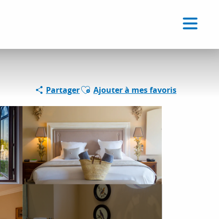
Voir les favoris
FR
Recherche
Ajouter aux favoris
Partager
Ajouter à mes favoris