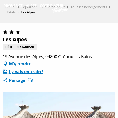
Aller
Accueil
Séjourner
Hébergements
Tous les hébergements
au
Hôtels
Les Alpes
contenu
DÉCOUVRIR
principal
Les Alpes
QUE FAIRE ?
HÔTEL - RESTAURANT
19 Avenue des Alpes, 04800 Gréoux-les-Bains
SÉJOURNER
M'y rendre
J'y vais en train !
Ajouter aux favoris
Partager
ESPACE PRO