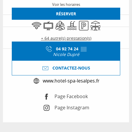
Voir les horaires
RÉSERVER
WiFi
Télévision
Air conditionné
Piscine
Parking
Terrasse
+ 64 autre(s) prestation(s)
04 92 74 24
▒▒
Nicole Dupré
CONTACTEZ-NOUS
www.hotel-spa-lesalpes.fr
Page Facebook
Page Instagram