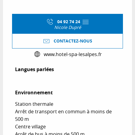
04 92 74 24
▒▒
Nicole Dupré
CONTACTEZ-NOUS
www.hotel-spa-lesalpes.fr
Langues parlées
Langues parlées
Environnement
Environnement
Station thermale
Arrêt de transport en commun à moins de
500 m
Centre village
Arrêt de bus à moins de 500 m