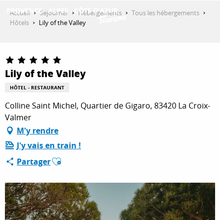
Aller
Accueil
Séjourner
Hébergements
Tous les hébergements
au
Hôtels
Lily of the Valley
contenu
DÉCOUVRIR
principal
Lily of the Valley
QUE FAIRE ?
HÔTEL - RESTAURANT
Colline Saint Michel, Quartier de Gigaro, 83420 La Croix-
SÉJOURNER
Valmer
M'y rendre
J'y vais en train !
ESPACE PRO
Ajouter aux favoris
Partager