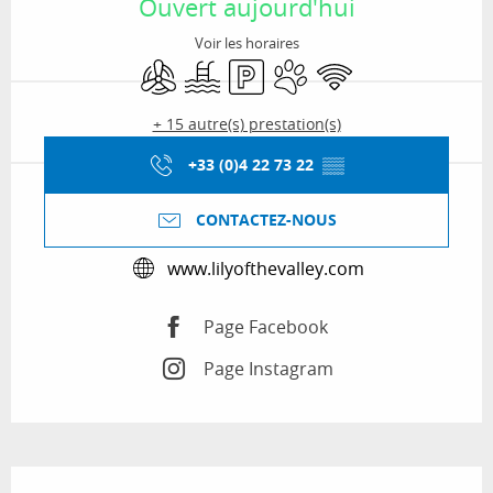
Ouvert aujourd'hui
Voir les horaires
Air conditionné
Piscine
Parking
Animaux acceptés
WiFi
+ 15 autre(s) prestation(s)
+33 (0)4 22 73 22
▒▒
CONTACTEZ-NOUS
www.lilyofthevalley.com
Page Facebook
Page Instagram
Description