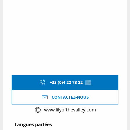
+33 (0)4 22 73 22
▒▒
CONTACTEZ-NOUS
www.lilyofthevalley.com
Langues parlées
Langues parlées