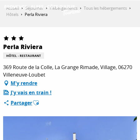
Aller
Accueil
Séjourner
Hébergements
Tous les hébergements
au
Hôtels
Perla Riviera
contenu
DÉCOUVRIR
principal
Perla Riviera
QUE FAIRE ?
HÔTEL - RESTAURANT
369 Route de la Colle, La Grange Rimade, Village, 06270
SÉJOURNER
Villeneuve-Loubet
M'y rendre
J'y vais en train !
ESPACE PRO
Ajouter aux favoris
Partager