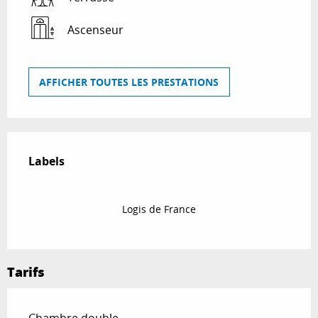
Ascenseur
AFFICHER TOUTES LES PRESTATIONS
Offres de prestations
Labels
Labels
Logis de France
Tarifs
Tarifs 2026
Chambre double