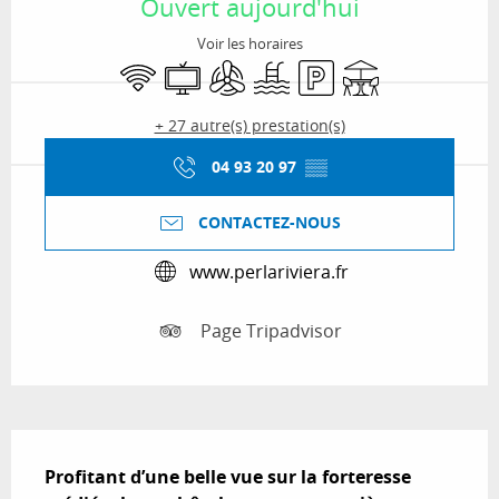
Ouvert aujourd'hui
Voir les horaires
WiFi
Télévision
Air conditionné
Piscine
Parking
Terrasse
+ 27 autre(s) prestation(s)
04 93 20 97
▒▒
CONTACTEZ-NOUS
www.perlariviera.fr
Page Tripadvisor
Description
Profitant d’une belle vue sur la forteresse 