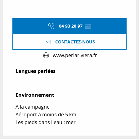
04 93 20 97
▒▒
CONTACTEZ-NOUS
www.perlariviera.fr
Langues parlées
Langues parlées
Environnement
Environnement
A la campagne
Aéroport à moins de 5 km
Les pieds dans l'eau : mer