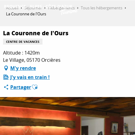
Aller
Accueil
Séjourner
Hébergements
Tous les hébergements
au
La Couronne de l'Ours
contenu
DÉCOUVRIR
principal
La Couronne de l'Ours
CENTRE DE VACANCES
QUE FAIRE ?
Altitude : 1420m
Le Village, 05170 Orcières
M'y rendre
SÉJOURNER
J'y vais en train !
Ajouter aux favoris
Partager
ESPACE PRO