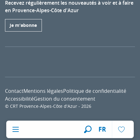
Recevez régulièrement les nouveautés à voir et à faire
en Provence-Alpes-Côte d'Azur
Je m'abonne
Contact
Mentions légales
Politique de confidentialité
Accessibilité
Gestion du consentement
© CRT Provence-Alpes-Côte d'Azur - 2026
Voir l
FR
Recherche