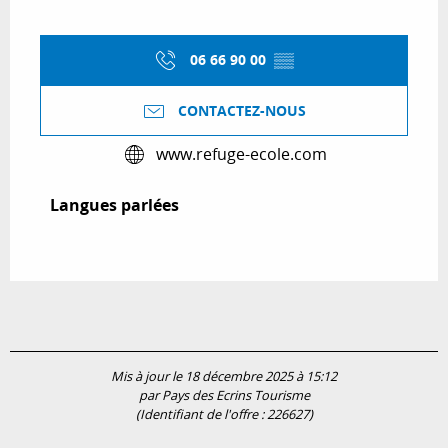
06 66 90 00
▒▒
CONTACTEZ-NOUS
www.refuge-ecole.com
Langues parlées
Langues parlées
Mis à jour le 18 décembre 2025 à 15:12
par Pays des Ecrins Tourisme
(Identifiant de l'offre :
226627
)