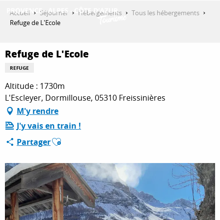
Aller
Accueil
Séjourner
Hébergements
Tous les hébergements
au
Refuge de L'Ecole
contenu
DÉCOUVRIR
principal
Refuge de L'Ecole
REFUGE
QUE FAIRE ?
Altitude : 1730m
L'Escleyer, Dormillouse, 05310 Freissinières
M'y rendre
SÉJOURNER
J'y vais en train !
Ajouter aux favoris
Partager
ESPACE PRO