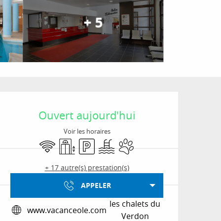
+ 5
Ouverture et coordon
Ouvert aujourd'hui
Voir les horaires
WiFi
Ascenseur
Parking
Piscine
Animaux acceptés
+ 17 autre(s) prestation(s)
APPELER
les chalets du
www.vacanceole.com
Verdon