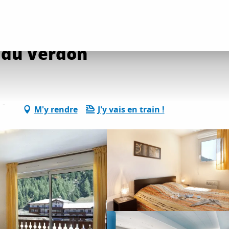
ents
Résidence les Chalets du Verdon
 du Verdon
 -
M'y rendre
J'y vais en train !