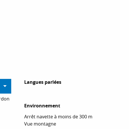
Langues parlées
Langues parlées
erdon
Environnement
Environnement
Arrêt navette à moins de 300 m
Vue montagne