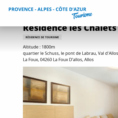
Aller
Accueil
Séjourner
Hébergements
Tous les hébergem
au
contenu
principal
Résidence les Chalets
RÉSIDENCE DE TOURISME
Altitude : 1800m
quartier le Schuss, le pont de Labrau, Val d'Allos
La Foux, 04260 La Foux D’allos, Allos