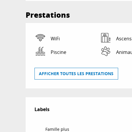
Prestations
WiFi
Ascens
Piscine
Animau
AFFICHER TOUTES LES PRESTATIONS
Offres de prestat
Labels
Labels
Famille plus