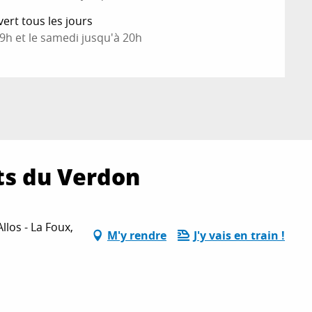
rt tous les jours
9h et le samedi jusqu'à 20h
ts du Verdon
llos - La Foux,
M'y rendre
J'y vais en train !