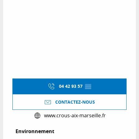
04 42 93 57
▒▒
CONTACTEZ-NOUS
www.crous-aix-marseille.fr
Environnement
Environnement