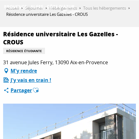
Aller
Accueil
Séjourner
Hébergements
Tous les hébergements
au
Résidence universitaire Les Gazelles - CROUS
contenu
DÉCOUVRIR
principal
Résidence universitaire Les Gazelles -
CROUS
QUE FAIRE ?
RÉSIDENCE ÉTUDIANTE
31 avenue Jules Ferry, 13090 Aix-en-Provence
M'y rendre
SÉJOURNER
J'y vais en train !
Ajouter aux favoris
Partager
ESPACE PRO