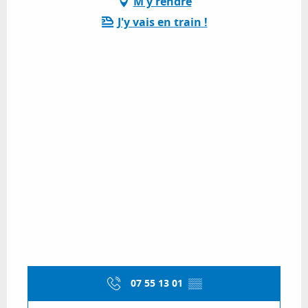
M'y rendre
J'y vais en train !
07 55 13 01
▒▒