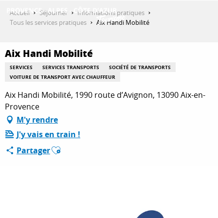
Aller
Accueil
Séjourner
Informations pratiques
au
Tous les services pratiques
Aix Handi Mobilité
contenu
DÉCOUVRIR
principal
Aix Handi Mobilité
SERVICES
SERVICES TRANSPORTS
SOCIÉTÉ DE TRANSPORTS
QUE FAIRE ?
VOITURE DE TRANSPORT AVEC CHAUFFEUR
Aix Handi Mobilité, 1990 route d’Avignon, 13090 Aix-en-
Provence
SÉJOURNER
M'y rendre
J'y vais en train !
Ajouter aux favoris
Partager
ESPACE PRO