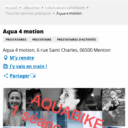
Aller
Accueil
Séjourner
Informations pratiques
au
Tous les services pratiques
Aqua 4 motion
contenu
DÉCOUVRIR
principal
Aqua 4 motion
PRESTATAIRES
PRESTATAIRE
PRESTATAIRES D'ACTIVITÉS
QUE FAIRE ?
Aqua 4 motion, 6 rue Saint Charles, 06500 Menton
M'y rendre
J'y vais en train !
SÉJOURNER
Ajouter aux favoris
Partager
ESPACE PRO