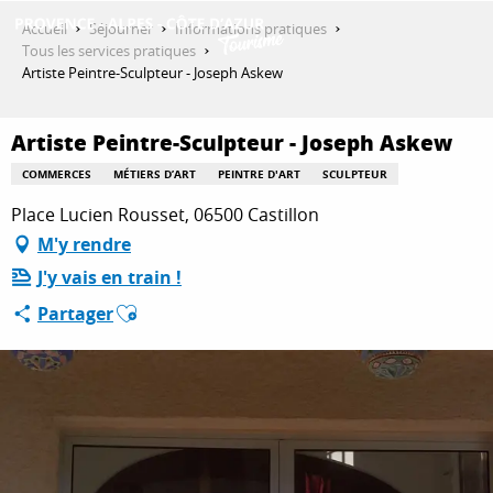
Aller
Accueil
Séjourner
Informations pratiques
au
Tous les services pratiques
contenu
Artiste Peintre-Sculpteur - Joseph Askew
DÉCOUVRIR
principal
Artiste Peintre-Sculpteur - Joseph Askew
QUE FAIRE ?
COMMERCES
MÉTIERS D’ART
PEINTRE D'ART
SCULPTEUR
Place Lucien Rousset, 06500 Castillon
M'y rendre
SÉJOURNER
J'y vais en train !
Ajouter aux favoris
Partager
ESPACE PRO