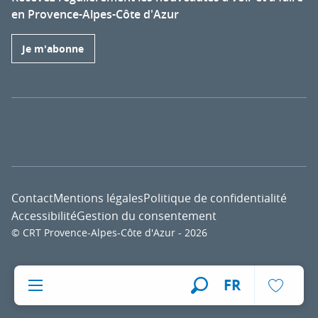
en Provence-Alpes-Côte d'Azur
Je m'abonne
Contact
Mentions légales
Politique de confidentialité
Accessibilité
Gestion du consentement
© CRT Provence-Alpes-Côte d'Azur - 2026
Voir l
FR
Recherche