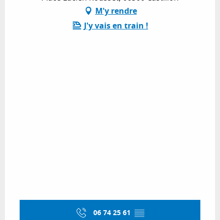
M'y rendre
J'y vais en train !
06 74 25 61
▒▒