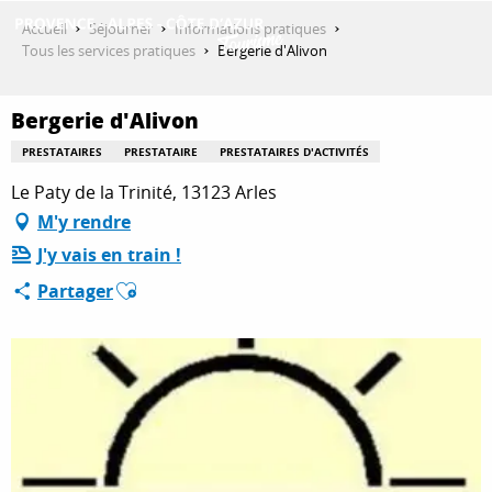
Aller
Accueil
Séjourner
Informations pratiques
au
Tous les services pratiques
Bergerie d'Alivon
contenu
DÉCOUVRIR
principal
Bergerie d'Alivon
PRESTATAIRES
PRESTATAIRE
PRESTATAIRES D'ACTIVITÉS
QUE FAIRE ?
Le Paty de la Trinité, 13123 Arles
M'y rendre
J'y vais en train !
SÉJOURNER
Ajouter aux favoris
Partager
ESPACE PRO