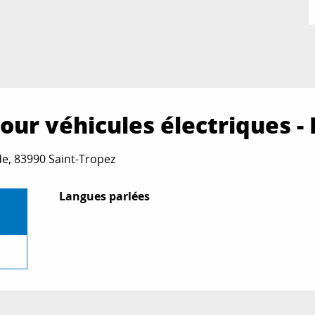
ur véhicules électriques - 
rde, 83990 Saint-Tropez
Langues parlées
Langues parlées