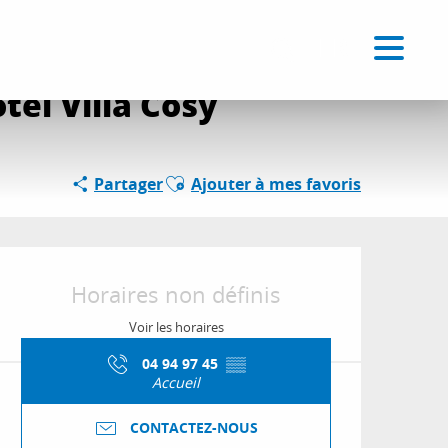
a Cosy
Voir les favoris
FR
Recherche
tel Villa Cosy
Ajouter aux favoris
Partager
Ajouter à mes favoris
Ouverture et coordon
Horaires non définis
Voir les horaires
04 94 97 45
▒▒
Accueil
CONTACTEZ-NOUS