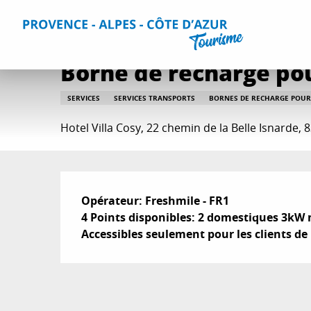
Aller
Accueil
Séjourner
Informations pratiques
Tous les s
au
contenu
principal
Borne de recharge pour
SERVICES
SERVICES TRANSPORTS
BORNES DE RECHARGE POUR
Hotel Villa Cosy, 22 chemin de la Belle Isnarde,
Description
Opérateur: Freshmile - FR1 

4 Points disponibles: 2 domestiques 3kW
Accessibles seulement pour les clients de 