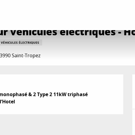
ervices pratiques
Borne de recharge pour véhicules électriques - Hotel Vill
 véhicules électriques - Ho
 VÉHICULES ÉLECTRIQUES
 83990 Saint-Tropez
 monophasé & 2 Type 2 11kW triphasé

l’Hotel