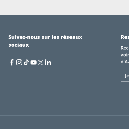
Suivez-nous sur les réseaux
Res
sociaux
Rec
voi
d'A
J