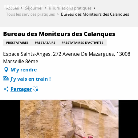
Aller
Accueil
Séjourner
Informations pratiques
au
Tous les services pratiques
Bureau des Moniteurs des Calanques
contenu
DÉCOUVRIR
principal
Bureau des Moniteurs des Calanques
PRESTATAIRES
PRESTATAIRE
PRESTATAIRES D'ACTIVITÉS
QUE FAIRE ?
Espace Saints-Anges, 272 Avenue De Mazargues, 13008
Marseille 8ème
M'y rendre
SÉJOURNER
J'y vais en train !
Ajouter aux favoris
Partager
ESPACE PRO