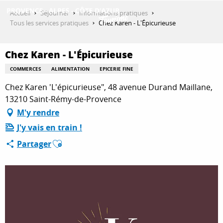
Aller
Accueil
Séjourner
Informations pratiques
au
Tous les services pratiques
Chez Karen - L'Épicurieuse
contenu
DÉCOUVRIR
principal
Chez Karen - L'Épicurieuse
COMMERCES
ALIMENTATION
EPICERIE FINE
QUE FAIRE ?
Chez Karen 'L'épicurieuse", 48 avenue Durand Maillane,
13210 Saint-Rémy-de-Provence
M'y rendre
SÉJOURNER
J'y vais en train !
Ajouter aux favoris
Partager
ESPACE PRO