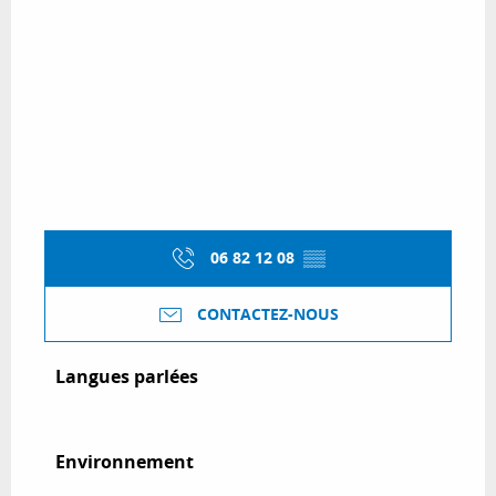
06 82 12 08
▒▒
CONTACTEZ-NOUS
Langues parlées
Langues parlées
Environnement
Environnement