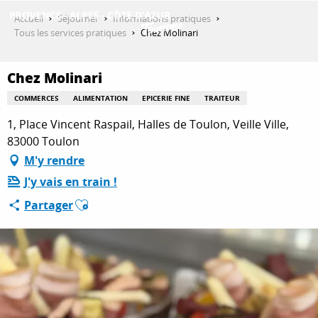
Aller
Accueil
Séjourner
Informations pratiques
au
Tous les services pratiques
Chez Molinari
contenu
DÉCOUVRIR
principal
Chez Molinari
COMMERCES
ALIMENTATION
EPICERIE FINE
TRAITEUR
QUE FAIRE ?
1, Place Vincent Raspail, Halles de Toulon, Veille Ville,
83000 Toulon
M'y rendre
SÉJOURNER
J'y vais en train !
Ajouter aux favoris
Partager
ESPACE PRO