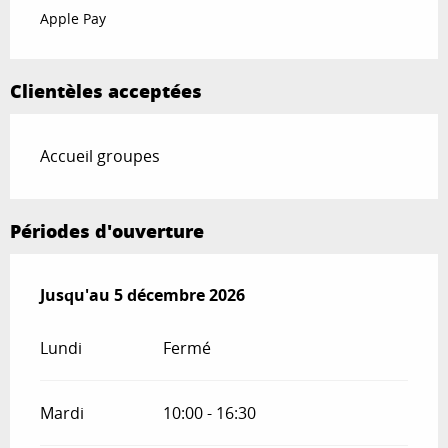
Apple Pay
Clientèles acceptées
Accueil groupes
Périodes d'ouverture
Du
Jusqu'au
1 janvier 2026
5 décembre 2026
au
5 décembre 2026
Lundi
Fermé
Mardi
10:00 - 16:30