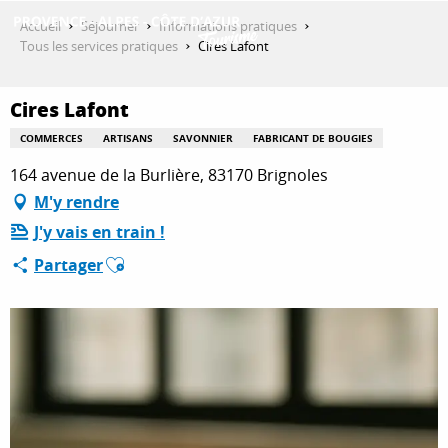
Aller
Accueil
Séjourner
Informations pratiques
au
Tous les services pratiques
Cires Lafont
contenu
DÉCOUVRIR
principal
Cires Lafont
COMMERCES
ARTISANS
SAVONNIER
FABRICANT DE BOUGIES
QUE FAIRE ?
164 avenue de la Burlière, 83170 Brignoles
M'y rendre
J'y vais en train !
SÉJOURNER
Ajouter aux favoris
Partager
ESPACE PRO