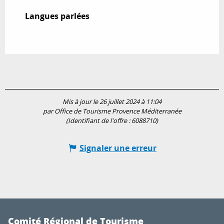
Langues parlées
Langues parlées
Mis à jour le 26 juillet 2024 à 11:04
par Office de Tourisme Provence Méditerranée
(Identifiant de l'offre :
6088710
)
Signaler une erreur
Comité Régional de Tourisme