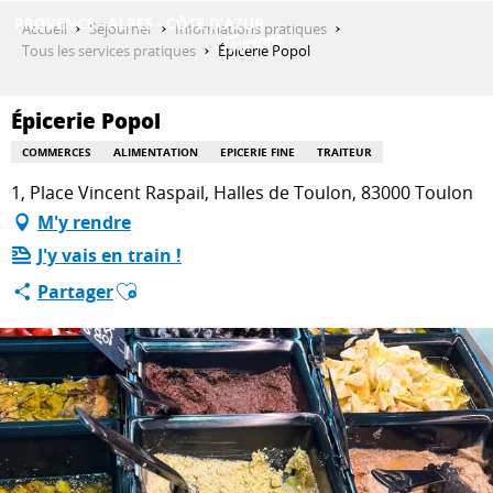
Aller
Accueil
Séjourner
Informations pratiques
au
Tous les services pratiques
Épicerie Popol
contenu
DÉCOUVRIR
principal
Épicerie Popol
COMMERCES
ALIMENTATION
EPICERIE FINE
TRAITEUR
QUE FAIRE ?
1, Place Vincent Raspail, Halles de Toulon, 83000 Toulon
M'y rendre
J'y vais en train !
SÉJOURNER
Ajouter aux favoris
Partager
ESPACE PRO