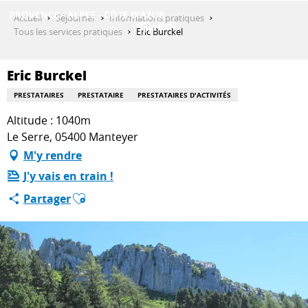
Aller
Accueil
Séjourner
Informations pratiques
au
Tous les services pratiques
Eric Burckel
contenu
DÉCOUVRIR
principal
Eric Burckel
PRESTATAIRES
PRESTATAIRE
PRESTATAIRES D'ACTIVITÉS
QUE FAIRE ?
Altitude : 1040m
Le Serre, 05400 Manteyer
M'y rendre
SÉJOURNER
J'y vais en train !
Ajouter aux favoris
Partager
ESPACE PRO