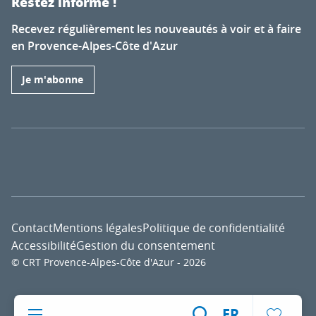
Restez informé !
Recevez régulièrement les nouveautés à voir et à faire
en Provence-Alpes-Côte d'Azur
Je m'abonne
Contact
Mentions légales
Politique de confidentialité
Accessibilité
Gestion du consentement
© CRT Provence-Alpes-Côte d'Azur - 2026
Voir l
FR