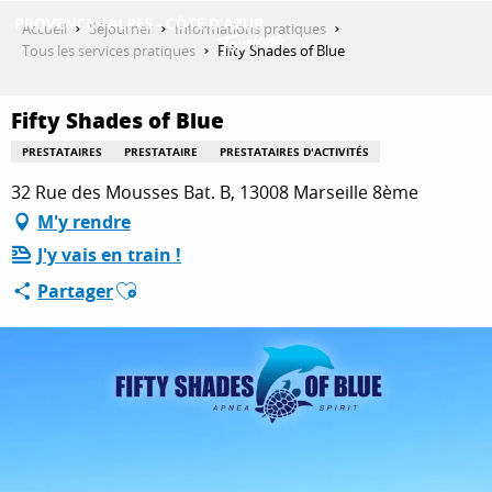
Aller
Accueil
Séjourner
Informations pratiques
au
Tous les services pratiques
Fifty Shades of Blue
contenu
DÉCOUVRIR
principal
Fifty Shades of Blue
PRESTATAIRES
PRESTATAIRE
PRESTATAIRES D'ACTIVITÉS
QUE FAIRE ?
32 Rue des Mousses Bat. B, 13008 Marseille 8ème
M'y rendre
J'y vais en train !
SÉJOURNER
Ajouter aux favoris
Partager
ESPACE PRO