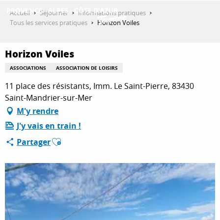
Aller
Accueil
Séjourner
Informations pratiques
au
Tous les services pratiques
Horizon Voiles
contenu
DÉCOUVRIR
principal
Horizon Voiles
ASSOCIATIONS
ASSOCIATION DE LOISIRS
QUE FAIRE ?
11 place des résistants, Imm. Le Saint-Pierre, 83430
Saint-Mandrier-sur-Mer
M'y rendre
SÉJOURNER
J'y vais en train !
Ajouter aux favoris
Partager
ESPACE PRO