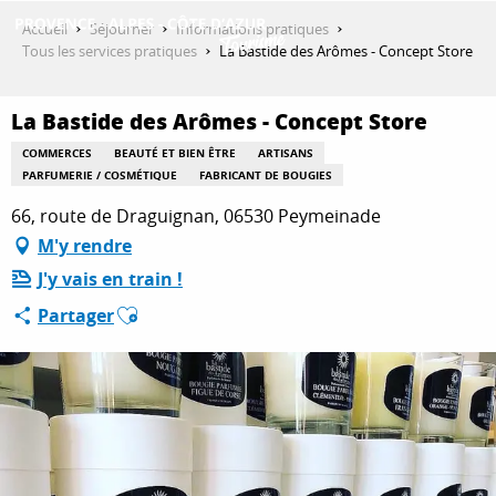
Aller
Accueil
Séjourner
Informations pratiques
au
Tous les services pratiques
La Bastide des Arômes - Concept Store
contenu
DÉCOUVRIR
principal
La Bastide des Arômes - Concept Store
COMMERCES
BEAUTÉ ET BIEN ÊTRE
ARTISANS
QUE FAIRE ?
PARFUMERIE / COSMÉTIQUE
FABRICANT DE BOUGIES
66, route de Draguignan, 06530 Peymeinade
M'y rendre
SÉJOURNER
J'y vais en train !
Ajouter aux favoris
Partager
ESPACE PRO