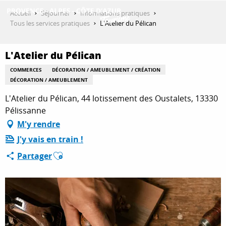
Aller
Accueil
Séjourner
Informations pratiques
au
Tous les services pratiques
L'Atelier du Pélican
contenu
DÉCOUVRIR
principal
L'Atelier du Pélican
COMMERCES
DÉCORATION / AMEUBLEMENT / CRÉATION
QUE FAIRE ?
DÉCORATION / AMEUBLEMENT
L'Atelier du Pélican, 44 lotissement des Oustalets, 13330
Pélissanne
SÉJOURNER
M'y rendre
J'y vais en train !
Ajouter aux favoris
Partager
ESPACE PRO