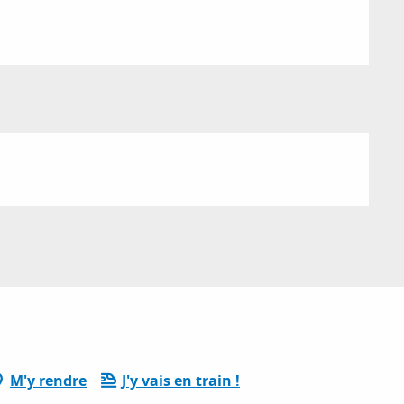
M'y rendre
J'y vais en train !