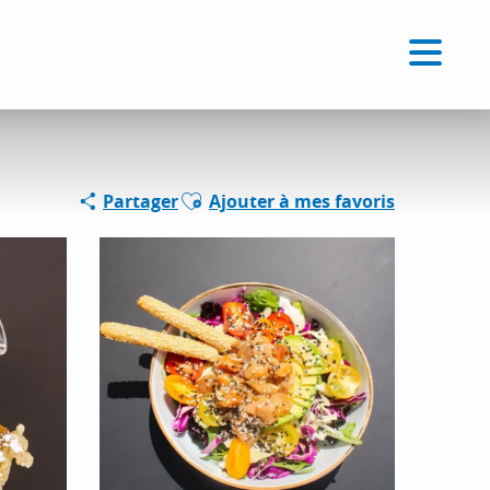
Voir les favoris
FR
Recherche
Ajouter aux favoris
Partager
Ajouter à mes favoris