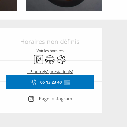
Ouverture et coordon
Horaires non définis
Voir les horaires
Parking
Terrasse
Animaux acceptés
+ 3 autre(s) prestation(s)
06 13 23 40
▒▒
Page Instagram