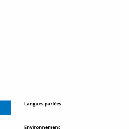
Langues parlées
Langues parlées
Environnement
Environnement