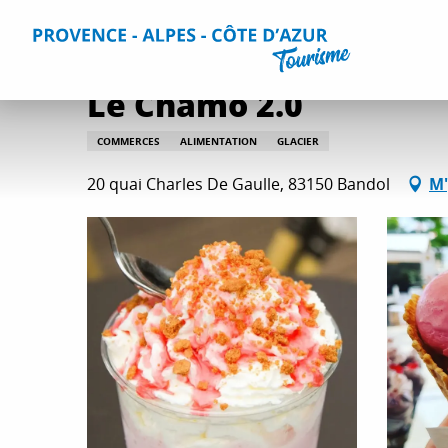
Aller
Accueil
Séjourner
Informations pratiques
Tous les s
au
contenu
principal
Le Chamo 2.0
COMMERCES
ALIMENTATION
GLACIER
20 quai Charles De Gaulle, 83150 Bandol
M'