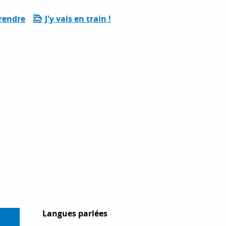
rendre
J'y vais en train !
Langues parlées
Langues parlées