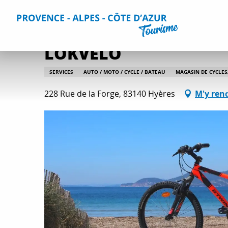
Aller
Accueil
Séjourner
Informations pratiques
Tous les s
au
contenu
principal
LOKVELO
SERVICES
AUTO / MOTO / CYCLE / BATEAU
MAGASIN DE CYCLES
228 Rue de la Forge, 83140 Hyères
M'y ren