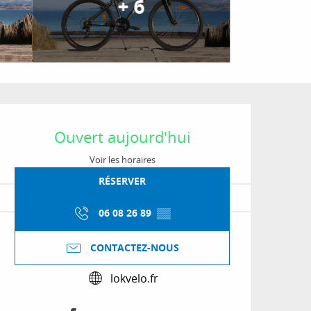
+ 6
Ouverture et coordon
Ouvert aujourd'hui
Voir les horaires
RÉSERVER
06 08 26 89
▒▒
CONTACTEZ-NOUS
lokvelo.fr