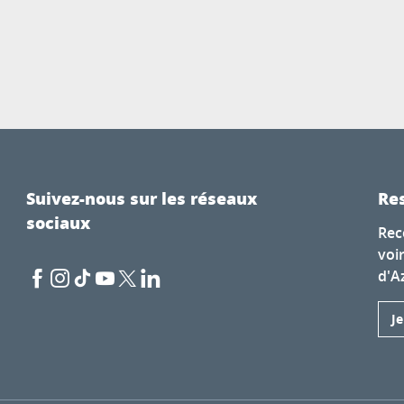
Suivez-nous sur les réseaux
Res
sociaux
Rec
voi
d'A
J