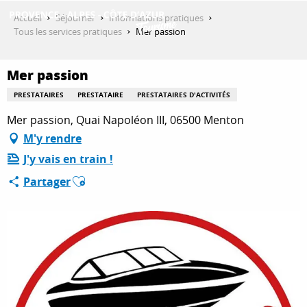
Aller
Accueil
Séjourner
Informations pratiques
au
Tous les services pratiques
Mer passion
contenu
DÉCOUVRIR
principal
Mer passion
PRESTATAIRES
PRESTATAIRE
PRESTATAIRES D'ACTIVITÉS
QUE FAIRE ?
Mer passion, Quai Napoléon III, 06500 Menton
M'y rendre
J'y vais en train !
SÉJOURNER
Ajouter aux favoris
Partager
ESPACE PRO