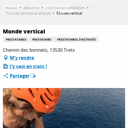
Aller
Accueil
Séjourner
Informations pratiques
au
Tous les services pratiques
Monde vertical
contenu
DÉCOUVRIR
principal
Monde vertical
PRESTATAIRES
PRESTATAIRE
PRESTATAIRES D'ACTIVITÉS
QUE FAIRE ?
Chemin des bonnets, 13530 Trets
M'y rendre
J'y vais en train !
SÉJOURNER
Ajouter aux favoris
Partager
ESPACE PRO