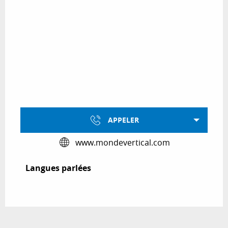
APPELER
www.mondevertical.com
Langues parlées
Langues parlées