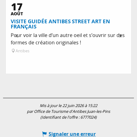
17
Réservable
AOÛT
Propose les produits de...
VISITE GUIDÉE ANTIBES STREET ART EN
FRANÇAIS
Pour voir la ville d’un autre oeil et s’ouvrir sur des
formes de création originales !
Antibes
Mis à jour le 22 juin 2026 à 15:22
par Office de Tourisme d'Antibes Juan-les-Pins
(Identifiant de l'offre :
6777024
)
Signaler une erreur