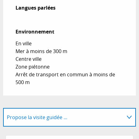
Langues parlées
Langues parlées
Environnement
Environnement
En ville
Mer à moins de 300 m
Centre ville
Zone piétonne
Arrêt de transport en commun à moins de
500 m
Propose la visite guidée ...
Propose une offre spéciale dans le cadre de ...