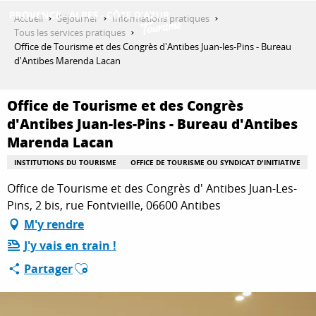
Aller
Accueil
Séjourner
Informations pratiques
au
Tous les services pratiques
contenu
Office de Tourisme et des Congrès d'Antibes Juan-les-Pins - Bureau
DÉCOUVRIR
principal
d'Antibes Marenda Lacan
Office de Tourisme et des Congrès
QUE FAIRE ?
d'Antibes Juan-les-Pins - Bureau d'Antibes
Marenda Lacan
INSTITUTIONS DU TOURISME
OFFICE DE TOURISME OU SYNDICAT D'INITIATIVE
SÉJOURNER
Office de Tourisme et des Congrès d' Antibes Juan-Les-
Pins, 2 bis, rue Fontvieille, 06600 Antibes
ESPACE PRO
M'y rendre
J'y vais en train !
Ajouter aux favoris
Partager