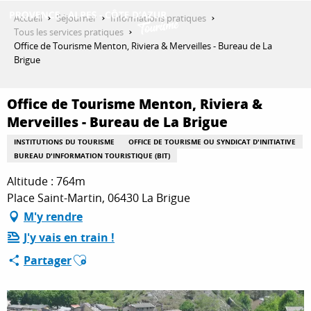
Aller
Accueil
Séjourner
Informations pratiques
au
Tous les services pratiques
contenu
Office de Tourisme Menton, Riviera & Merveilles - Bureau de La
DÉCOUVRIR
principal
Brigue
Office de Tourisme Menton, Riviera &
QUE FAIRE ?
Merveilles - Bureau de La Brigue
INSTITUTIONS DU TOURISME
OFFICE DE TOURISME OU SYNDICAT D'INITIATIVE
BUREAU D'INFORMATION TOURISTIQUE (BIT)
SÉJOURNER
Altitude : 764m
Place Saint-Martin, 06430 La Brigue
M'y rendre
ESPACE PRO
J'y vais en train !
Ajouter aux favoris
Partager