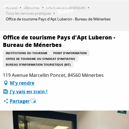
Aller
Accueil
Séjourner
Informations pratiques
au
Tous les services pratiques
contenu
Office de tourisme Pays d'Apt Luberon - Bureau de Ménerbes
DÉCOUVRIR
principal
Office de tourisme Pays d'Apt Luberon -
Bureau de Ménerbes
QUE FAIRE ?
INSTITUTIONS DU TOURISME
POINT D'INFORMATION
OFFICE DE TOURISME OU SYNDICAT D'INITIATIVE
BUREAU D'INFORMATION TOURISTIQUE (BIT)
SÉJOURNER
119 Avenue Marcellin Poncet, 84560 Ménerbes
M'y rendre
ESPACE PRO
J'y vais en train !
Ajouter aux favoris
Partager