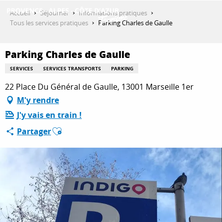
Aller
Accueil
Séjourner
Informations pratiques
au
Tous les services pratiques
Parking Charles de Gaulle
contenu
DÉCOUVRIR
principal
Parking Charles de Gaulle
SERVICES
SERVICES TRANSPORTS
PARKING
QUE FAIRE ?
22 Place Du Général de Gaulle, 13001 Marseille 1er
M'y rendre
J'y vais en train !
SÉJOURNER
Ajouter aux favoris
Partager
ESPACE PRO