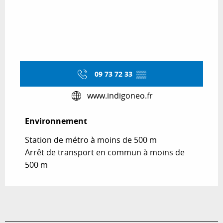
09 73 72 33
▒▒
www.indigoneo.fr
Environnement
Environnement
Station de métro à moins de 500 m
Arrêt de transport en commun à moins de
500 m