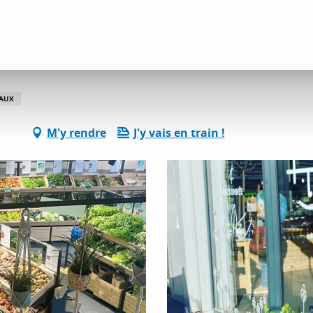
ervices pratiques
Petit Paysan
NAUX
M'y rendre
J'y vais en train !