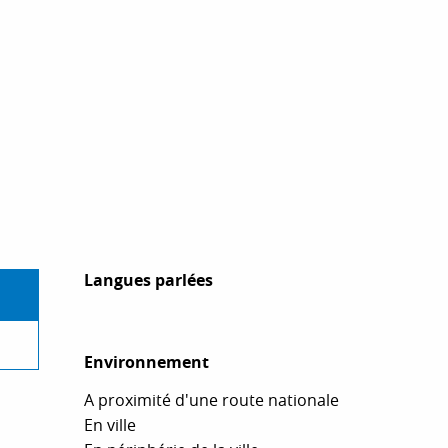
Langues parlées
Langues parlées
Environnement
Environnement
A proximité d'une route nationale
En ville