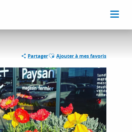
Voir les favoris
FR
Recherche
Ajouter aux favoris
Partager
Ajouter à mes favoris