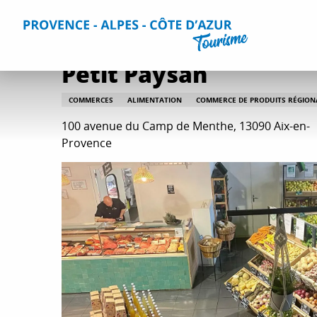
Aller
Accueil
Séjourner
Informations pratiques
Tous les s
au
contenu
principal
Petit Paysan
COMMERCES
ALIMENTATION
COMMERCE DE PRODUITS RÉGIO
100 avenue du Camp de Menthe, 13090 Aix-en-
Provence