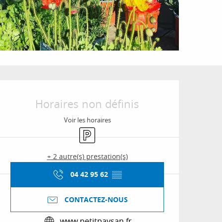
Ouverture et coordon
Horaires non définis
Voir les horaires
Parking
+ 2 autre(s) prestation(s)
04 42 95 62
▒▒
CONTACTEZ-NOUS
www.petitpaysan.fr