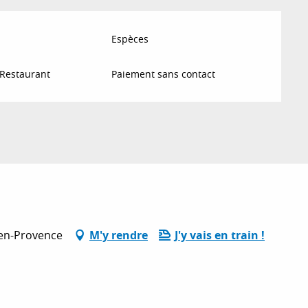
Espèces
 Restaurant
Paiement sans contact
en-Provence
M'y rendre
J'y vais en train !