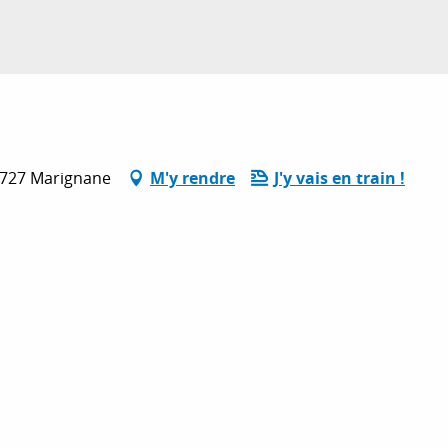
13727 Marignane
M'y rendre
J'y vais en train !