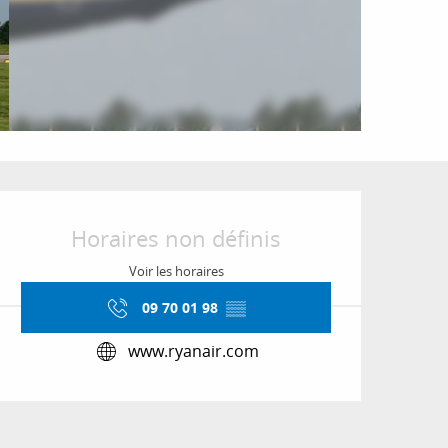
Ouverture et coordon
Horaires non définis
Voir les horaires
09 70 01 98
▒▒
www.ryanair.com