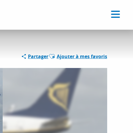
Voir les favoris
FR
Recherche
Ajouter aux favoris
Partager
Ajouter à mes favoris