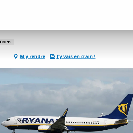
ervices pratiques
Ryanair
AÉRIENS
M'y rendre
J'y vais en train !