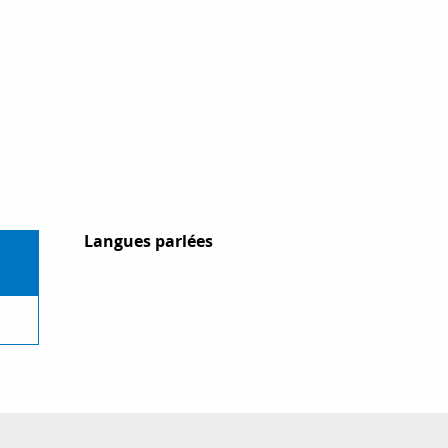
Langues parlées
Langues parlées