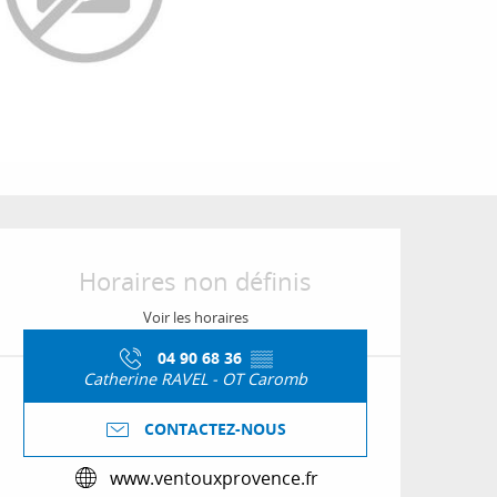
Ouverture et coordon
Horaires non définis
Voir les horaires
04 90 68 36
▒▒
Catherine RAVEL - OT Caromb
CONTACTEZ-NOUS
www.ventouxprovence.fr