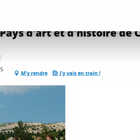
ervices pratiques
Service des guides du Pays d'art et d'histoire de Carpen
Pays d'art et d'histoire de
25
M'y rendre
J'y vais en train !