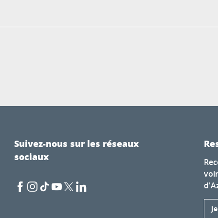
Suivez-nous sur les réseaux
Res
sociaux
Rec
voi
d'A
J