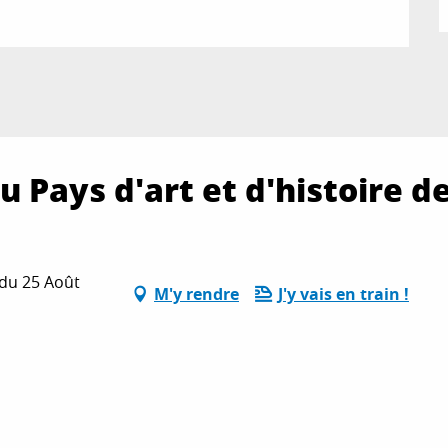
u Pays d'art et d'histoire d
 du 25 Août
M'y rendre
J'y vais en train !