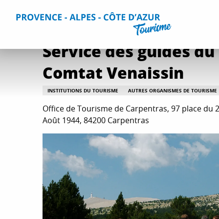
Aller
Accueil
Séjourner
Informations pratiques
Tous les s
au
contenu
principal
Service des guides du 
Comtat Venaissin
INSTITUTIONS DU TOURISME
AUTRES ORGANISMES DE TOURISME
Office de Tourisme de Carpentras, 97 place du 
Août 1944, 84200 Carpentras