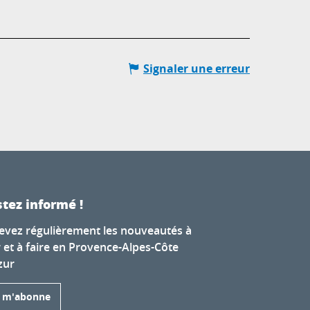
Signaler une erreur
tez informé !
evez régulièrement les nouveautés à
r et à faire en Provence-Alpes-Côte
zur
e m'abonne