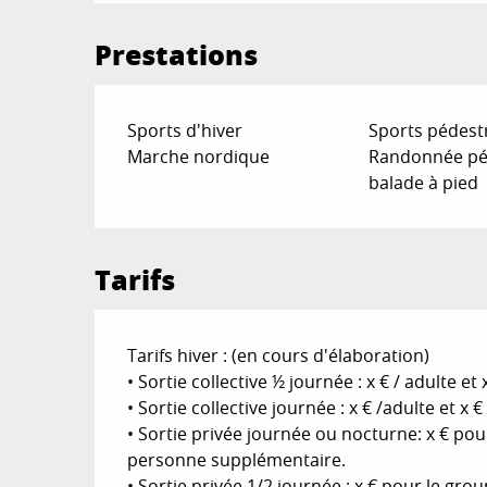
Prestations
Sports d'hiver
Sports pédest
Marche nordique
Randonnée pé
balade à pied
Tarifs
Tarifs hiver : (en cours d'élaboration)
• Sortie collective ½ journée : x € / adulte et 
• Sortie collective journée : x € /adulte et x €
• Sortie privée journée ou nocturne: x € pou
personne supplémentaire.
• Sortie privée 1/2 journée : x € pour le gr