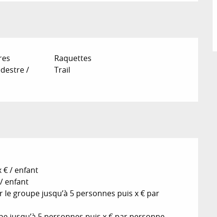
res
Raquettes
destre /
Trail
x € / enfant
 / enfant
r le groupe jusqu’à 5 personnes puis x € par
oupe jusqu’à 5 personnes puis x € par personne