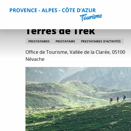
Aller
Accueil
Séjourner
Informations pratiques
Tous les s
au
contenu
principal
Terres de Trek
PRESTATAIRES
PRESTATAIRE
PRESTATAIRES D'ACTIVITÉS
Office de Tourisme, Vallée de la Clarée, 05100
Névache