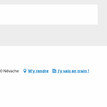
100 Névache
M'y rendre
J'y vais en train !