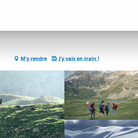
ervices pratiques
Terres de Trek
M'y rendre
J'y vais en train !