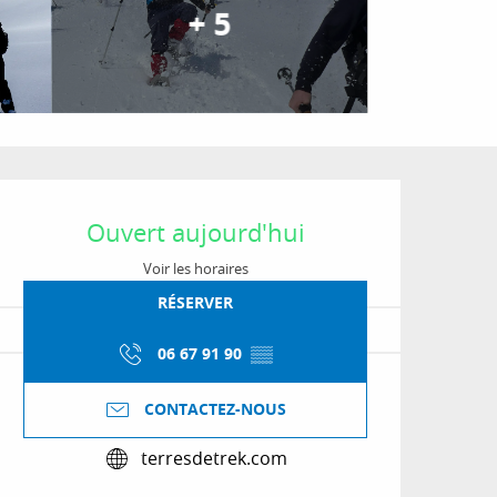
+ 5
Ouverture et coordon
Ouvert aujourd'hui
Voir les horaires
RÉSERVER
06 67 91 90
▒▒
CONTACTEZ-NOUS
terresdetrek.com