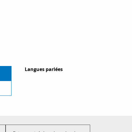
Langues parlées
Langues parlées