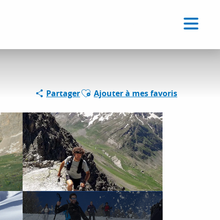
Voir les favoris
FR
Recherche
Ajouter aux favoris
Partager
Ajouter à mes favoris