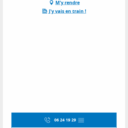
M'y rendre
J'y vais en train !
06 24 19 29
▒▒