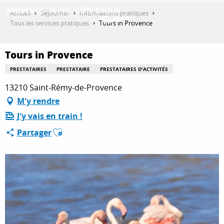
Aller
Accueil
Séjourner
Informations pratiques
au
Tous les services pratiques
Tours in Provence
contenu
DÉCOUVRIR
principal
Tours in Provence
PRESTATAIRES
PRESTATAIRE
PRESTATAIRES D'ACTIVITÉS
QUE FAIRE ?
13210 Saint-Rémy-de-Provence
M'y rendre
J'y vais en train !
SÉJOURNER
Ajouter aux favoris
Partager
ESPACE PRO