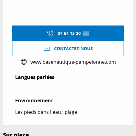
07 64 13 20
▒▒
CONTACTEZ-NOUS
www.basenautique-pampelonne.com
Langues parlées
Langues parlées
Environnement
Environnement
Les pieds dans l'eau : plage
Sur place