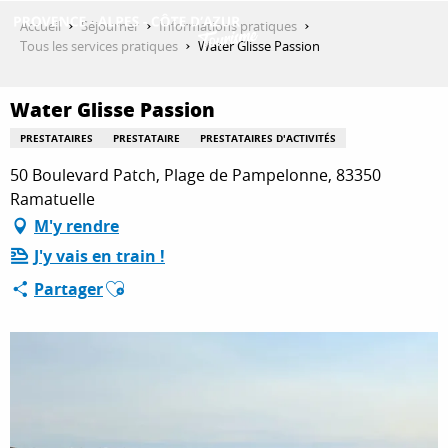
Aller
Accueil
Séjourner
Informations pratiques
au
Tous les services pratiques
Water Glisse Passion
contenu
DÉCOUVRIR
principal
Water Glisse Passion
PRESTATAIRES
PRESTATAIRE
PRESTATAIRES D'ACTIVITÉS
QUE FAIRE ?
50 Boulevard Patch, Plage de Pampelonne, 83350
Ramatuelle
M'y rendre
SÉJOURNER
J'y vais en train !
Ajouter aux favoris
Partager
ESPACE PRO