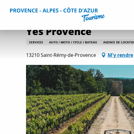
Aller
Accueil
Séjourner
Informations pratiques
Tous les s
au
contenu
principal
Yes Provence
SERVICES
AUTO / MOTO / CYCLE / BATEAU
AGENCE DE LOCATIO
13210 Saint-Rémy-de-Provence
M'y rendre