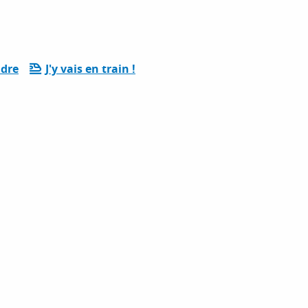
ndre
J'y vais en train !