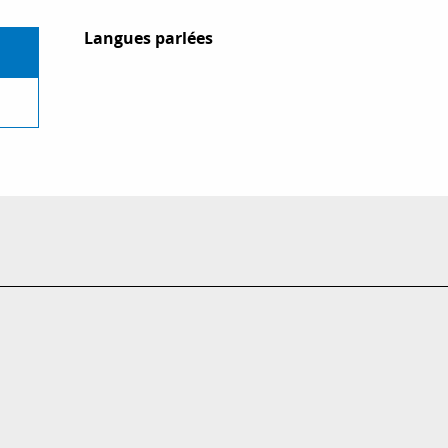
Langues parlées
Langues parlées