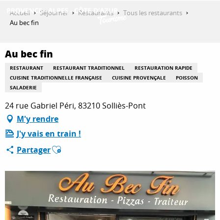
Aller
Accueil
Séjourner
Restaurants
Tous les restaurants
au
Au bec fin
contenu
DÉCOUVRIR
principal
Au bec fin
RESTAURANT
RESTAURANT TRADITIONNEL
RESTAURATION RAPIDE
QUE FAIRE ?
CUISINE TRADITIONNELLE FRANÇAISE
CUISINE PROVENÇALE
POISSON
SALADERIE
24 rue Gabriel Péri, 83210 Solliès-Pont
SÉJOURNER
M'y rendre
J'y vais en train !
Ajouter aux favoris
Partager
ESPACE PRO