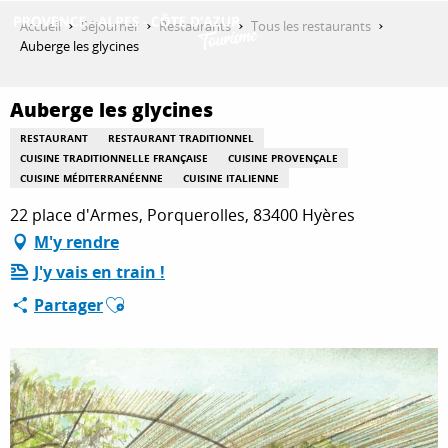
Aller
Accueil
Séjourner
Restaurants
Tous les restaurants
au
Auberge les glycines
contenu
DÉCOUVRIR
principal
Auberge les glycines
RESTAURANT
RESTAURANT TRADITIONNEL
QUE FAIRE ?
CUISINE TRADITIONNELLE FRANÇAISE
CUISINE PROVENÇALE
CUISINE MÉDITERRANÉENNE
CUISINE ITALIENNE
22 place d'Armes, Porquerolles, 83400 Hyères
SÉJOURNER
M'y rendre
J'y vais en train !
Ajouter aux favoris
Partager
ESPACE PRO