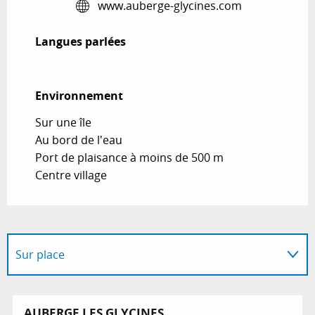
www.auberge-glycines.com
Langues parlées
Langues parlées
Environnement
Environnement
Sur une île
Au bord de l'eau
Port de plaisance à moins de 500 m
Centre village
Sur place
Cette offre "tout compris" propose...
AUBERGE LES GLYCINES