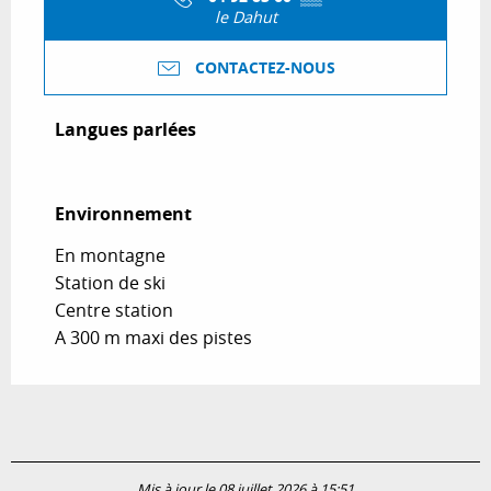
le Dahut
CONTACTEZ-NOUS
Langues parlées
Langues parlées
Environnement
Environnement
En montagne
Station de ski
Centre station
A 300 m maxi des pistes
Mis à jour le 08 juillet 2026 à 15:51