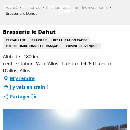
Aller
Accueil
Séjourner
Restaurants
Tous les restaurants
au
Brasserie le Dahut
contenu
DÉCOUVRIR
principal
Brasserie le Dahut
RESTAURANT
BRASSERIE
RESTAURATION RAPIDE
QUE FAIRE ?
CUISINE TRADITIONNELLE FRANÇAISE
CUISINE PROVENÇALE
Altitude : 1800m
centre station, Val d'Allos - La Foux, 04260 La Foux
SÉJOURNER
D’allos, Allos
M'y rendre
J'y vais en train !
ESPACE PRO
Ajouter aux favoris
Partager