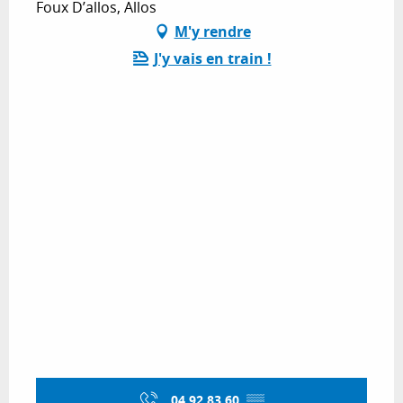
Foux D’allos, Allos
M'y rendre
J'y vais en train !
04 92 83 60
▒▒