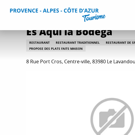
Aller
Accueil
Séjourner
Restaurants
Tous les restaurants
au
contenu
principal
Es Aqui la Bodéga
RESTAURANT
RESTAURANT TRADITIONNEL
RESTAURANT DE SP
PROPOSE DES PLATS FAITS MAISON
8 Rue Port Cros, Centre-ville, 83980 Le Lavando