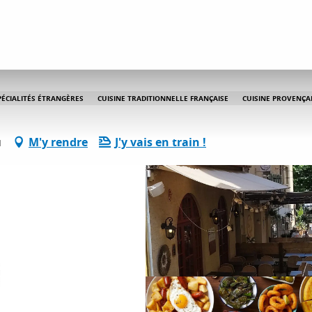
Es Aqui la Bodéga
ÉCIALITÉS ÉTRANGÈRES
CUISINE TRADITIONNELLE FRANÇAISE
CUISINE PROVENÇA
u
M'y rendre
J'y vais en train !