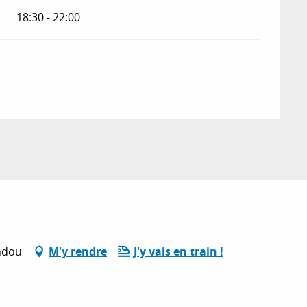
18:30 - 22:00
andou
M'y rendre
J'y vais en train !