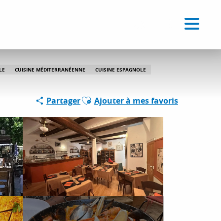
Voir les favoris
FR
Recherche
LE
CUISINE MÉDITERRANÉENNE
CUISINE ESPAGNOLE
Ajouter aux favoris
Partager
Ajouter à mes favoris