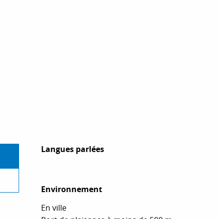
Langues parlées
Langues parlées
Environnement
Environnement
En ville