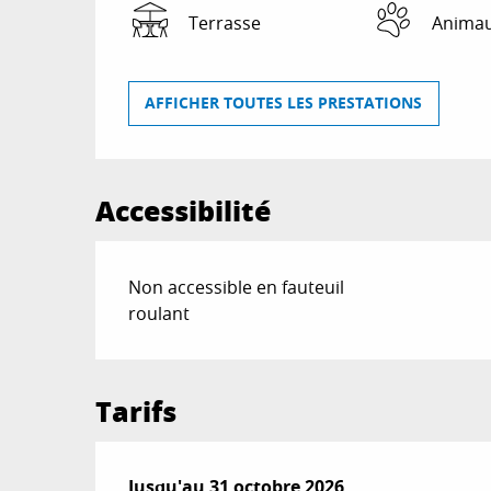
Terrasse
Animau
AFFICHER TOUTES LES PRESTATIONS
Accessibilité
Non accessible en fauteuil
roulant
Tarifs
Du
Jusqu'au
10 février 2026
31 octobre 2026
au
31 octobre 2026