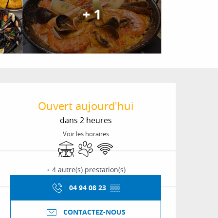
+ 1
Ouverture et coordon
Ouvert aujourd'hui
dans 2 heures
Voir les horaires
Terrasse
Animaux acceptés
WiFi
+ 4 autre(s) prestation(s)
04 94 08 23
▒▒
CONTACTEZ-NOUS