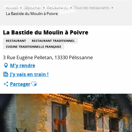
Aller
Accueil
Séjourner
Restaurants
Tous les restaurants
au
La Bastide du Moulin à Poivre
contenu
DÉCOUVRIR
principal
La Bastide du Moulin à Poivre
RESTAURANT
RESTAURANT TRADITIONNEL
QUE FAIRE ?
CUISINE TRADITIONNELLE FRANÇAISE
3 Rue Eugéne Pelletan, 13330 Pélissanne
M'y rendre
SÉJOURNER
J'y vais en train !
Ajouter aux favoris
Partager
ESPACE PRO