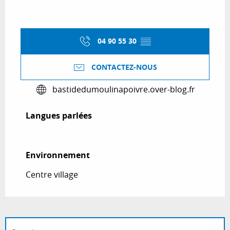
04 90 55 30
▒▒
CONTACTEZ-NOUS
bastidedumoulinapoivre.over-blog.fr
Langues parlées
Langues parlées
Environnement
Environnement
Centre village