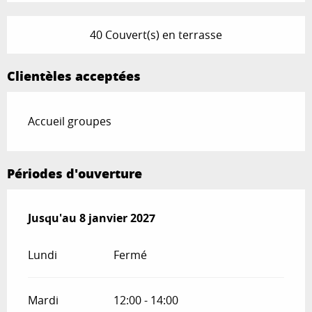
40 Couvert(s) en terrasse
Clientèles acceptées
Accueil groupes
Périodes d'ouverture
Du
Jusqu'au
9 janvier 2026
8 janvier 2027
au
8 janvier 2027
Lundi
Fermé
Mardi
12:00 - 14:00