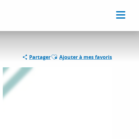
Voir les favoris
FR
Recherche
Ajouter aux favoris
Partager
Ajouter à mes favoris