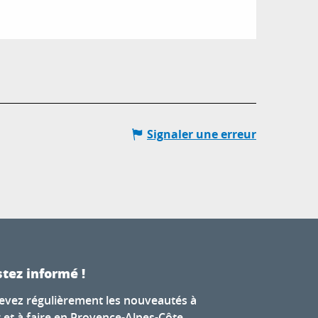
Signaler une erreur
tez informé !
evez régulièrement les nouveautés à
r et à faire en Provence-Alpes-Côte