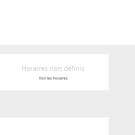
Ouverture et coordon
Horaires non définis
Voir les horaires