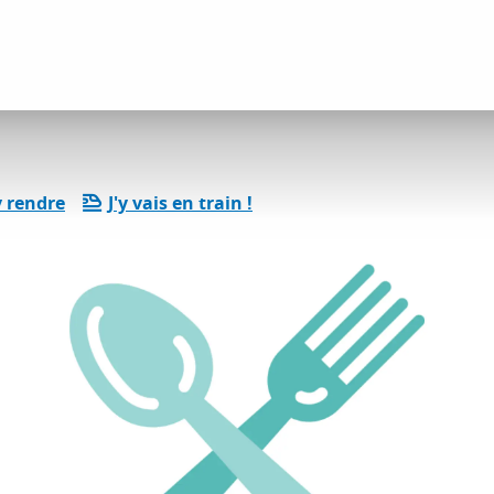
La Cabane à moules
 rendre
J'y vais en train !