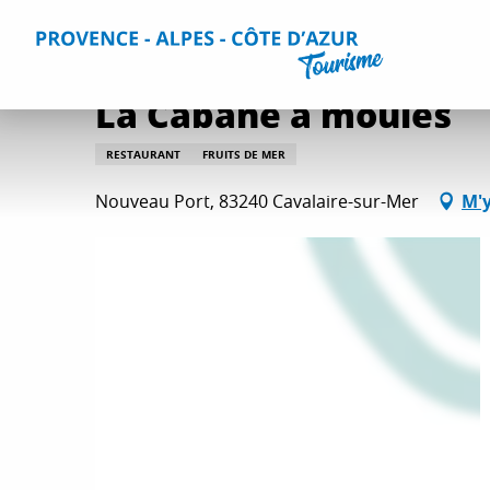
Aller
Accueil
Séjourner
Restaurants
Tous les restaurants
au
contenu
principal
La Cabane à moules
RESTAURANT
FRUITS DE MER
Nouveau Port, 83240 Cavalaire-sur-Mer
M'y